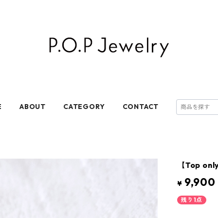
E
ABOUT
CATEGORY
CONTACT
【Top only
9,900
¥
残り1点