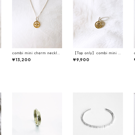
c
combi mini charm necklac
【Top only】combi mini ch
e(cross)
arm necklace(anchor)
¥13,200
¥9,900