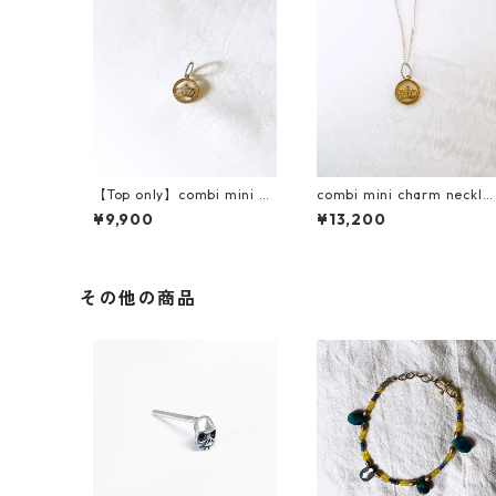
【Top only】combi mini ch
combi mini charm neckla
arm necklace(crown)
e(crown)
¥9,900
¥13,200
その他の商品