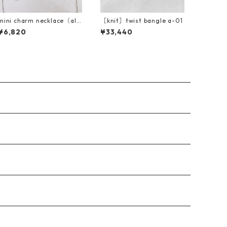
mini charm necklace（alp
［knit］twist bangle a-01
habet）
¥6,820
¥33,440