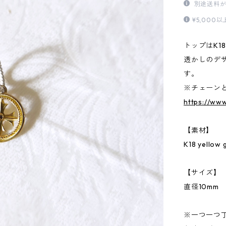
別途送料が
¥5,00
トップはK18 y
透かしのデ
す。
※チェーンと
https://ww
【素材】
K18 yellow 
【サイズ】
直径10mm
※一つ一つ