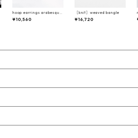
hoop earrings arabesque
［knit］weaved bangle
/ K10YG
¥10,560
¥16,720